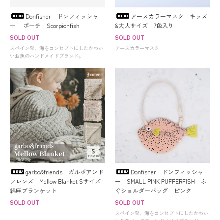
Donfisher ドンフィッシャ
アースカラーマスク キッズ
ー ポーチ Scorpionfish
&大人サイズ 7色入り
SOLD OUT
SOLD OUT
スペイン発、海をコンセプトにしたかわい
アースカラーマスク
いお魚のハンドメイドブランド。
garbo&friends ガルボアンド
Donfisher ドンフィッシャ
フレンズ Mellow Blanket Sサイズ
ー SMALL PINK PUFFERFISH ふ
綿麻ブランケット
ぐショルダーバッグ ピンク
SOLD OUT
SOLD OUT
スペイン発、海をコンセプトにしたかわい