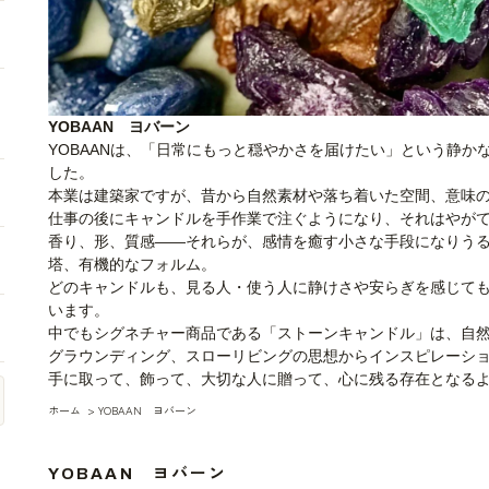
YOBAAN ヨバーン
YOBAANは、「日常にもっと穏やかさを届けたい」という静か
した。
本業は建築家ですが、昔から自然素材や落ち着いた空間、意味
仕事の後にキャンドルを手作業で注ぐようになり、それはやが
香り、形、質感――それらが、感情を癒す小さな手段になりうる
塔、有機的なフォルム。
どのキャンドルも、見る人・使う人に静けさや安らぎを感じて
います。
中でもシグネチャー商品である「ストーンキャンドル」は、自
グラウンディング、スローリビングの思想からインスピレーシ
手に取って、飾って、大切な人に贈って、心に残る存在となる
ホーム
>
YOBAAN ヨバーン
YOBAAN ヨバーン