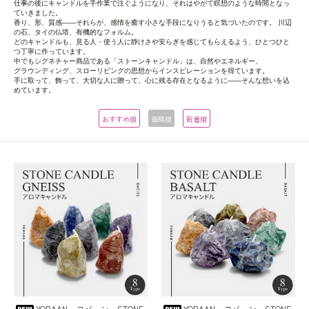
仕事の後にキャンドルを手作業で注ぐようになり、それはやがて瞑想のような時間となっ
ていきました。
香り、形、質感――それらが、感情を癒す小さな手段になりうると気づいたのです。 川辺
の石、タイの仏塔、有機的なフォルム。
どのキャンドルも、見る人・使う人に静けさや安らぎを感じてもらえるよう、ひとつひと
つ丁寧に作っています。
中でもシグネチャー商品である「ストーンキャンドル」は、自然やエネルギー、
グラウンディング、スローリビングの思想からインスピレーションを得ています。
手に取って、飾って、大切な人に贈って、心に残る存在となるように――そんな想いを込
めています。
おすすめ順
価格順
新着順
YOBAAN ヨバーン STONE
YOBAAN ヨバーン STONE