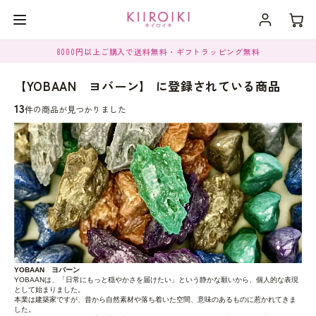
8000円以上ご購入で送料無料・ギフトラッピング無料
【YOBAAN ヨバーン】 に登録されている商品
13
件の商品が見つかりました
YOBAAN ヨバーン
YOBAANは、「日常にもっと穏やかさを届けたい」という静かな願いから、個人的な表現
として始まりました。
本業は建築家ですが、昔から自然素材や落ち着いた空間、意味のあるものに惹かれてきま
した。