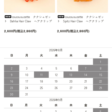
coucousuzette ククシュゼッ
coucousuzette ククシュゼッ
ト Dahlia Hair Claw ヘアクリップ
ト Spitz Hair Claw ヘアクリップ
2,600円(税込2,860円)
2,600円(税込2,860円)
2026年8月
日
月
火
水
木
金
土
1
2
3
4
5
6
7
8
9
10
11
12
13
14
15
16
17
18
19
20
21
22
23
24
25
26
27
28
29
30
31
2026年9月
日
月
火
水
木
金
土
1
2
3
4
5