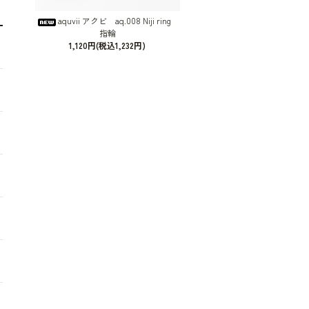
aquvii アクビ aq.008 Niji ring
指輪
1,120円(税込1,232円)