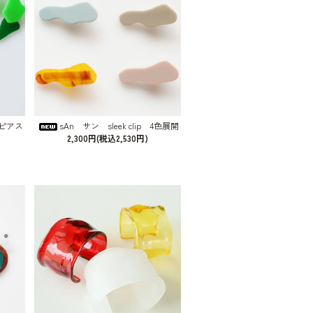
e ピアス
sAn サン sleek clip 4色展開
2,300円(税込2,530円)