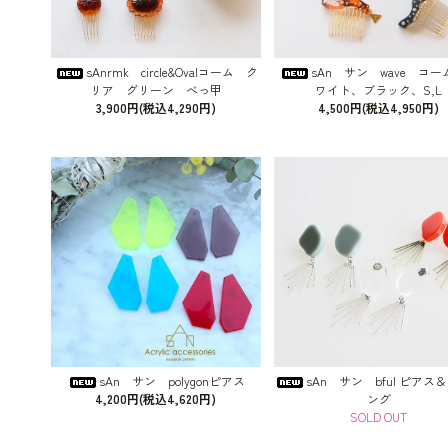
sAnrmk circle&Ovalコーム ク
sAn サン wave コ
リア グリーン べっ甲
ワイト、ブラック、S,L
3,900円(税込4,290円)
4,500円(税込4,950円)
sAn サン polygonピアス
sAn サン bful ピアス
4,200円(税込4,620円)
ング
SOLD OUT