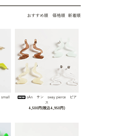
おすすめ順
価格順
新着順
small
sAn サン sway pierce ピア
ス
4,500円(税込4,950円)