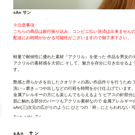
sAn サン
※注意事項
こちらの商品は銀行振り込み、コンビニ払い決済は出来ません
配送にお時間がかかる可能性がございますので御了承下さい。
軽量で耐候性に優れた素材『アクリル』を使った 作品を男女の
アクリルの素材感を大切に そして、魅力を存分に引き出せるよ
す。
艶感と滑らかさを出したクオリティの高い作品作りを行うため 
洗い→磨き→つや出しなどの行程を時間をかけ仕上げています
金属アレルギーの方にも楽しんでもらえるよう ピアスの針部分
肌に触れる部分のパーツもアクリル素材なので 金属アレルギー
sAn(三)次元の広がりのように ひとつの「枠」にとらわれない
ホーム
>
sAn サン
sAn サン