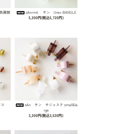
 3色展開
sAnrmk サン Unev BANGLE
5,200円(税込5,720円)
アス
sAn サン サジェステ small&la
rge
3,200円(税込3,520円)