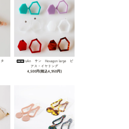
ッタ
sAn サン Hexagon large ピ
アス・イヤリング
4,500円(税込4,950円)