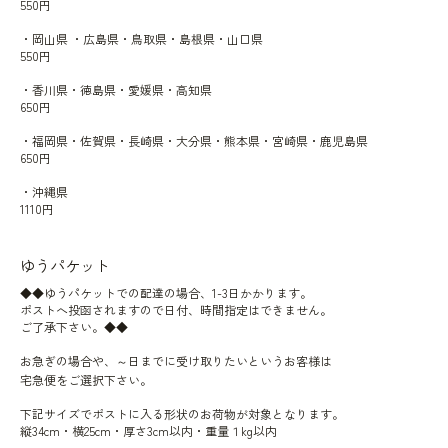
550円
・岡山県 ・広島県・鳥取県・島根県・山口県
550円
・香川県・徳島県・愛媛県・高知県
650円
・福岡県・佐賀県・長崎県・大分県・熊本県・宮崎県・鹿児島県
650円
・沖縄県
1110円
ゆうパケット
◆◆ゆうパケットでの配達の場合、1-3日かかります。
ポストへ投函されますので日付、時間指定はできません。
ご了承下さい。◆◆
お急ぎの場合や、～日までに受け取りたいというお客様は
宅急便をご選択下さい。
下記サイズでポストに入る形状のお荷物が対象となります。
縦34cm・横25cm・厚さ3cm以内・重量１kg以内