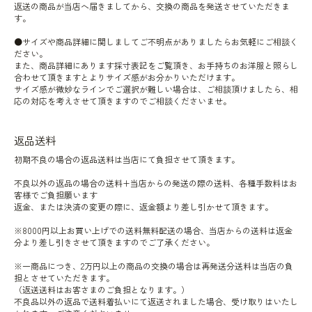
返送の商品が当店へ届きましてから、交換の商品を発送させていただきま
す。
●サイズや商品詳細に関しましてご不明点がありましたらお気軽にご相談く
ださい。
また、商品詳細にあります採寸表記をご覧頂き、お手持ちのお洋服と照らし
合わせて頂きますとよりサイズ感がお分かりいただけます。
サイズ感が微妙なラインでご選択が難しい場合は、ご相談頂けましたら、相
応の対応を考えさせて頂きますのでご相談くださいませ。
返品送料
初期不良の場合の返品送料は当店にて負担させて頂きます。
不良以外の返品の場合の送料+当店からの発送の際の送料、各種手数料はお
客様でご負担願います
返金、または決済の変更の際に、返金額より差し引かせて頂きます。
※8000円以上お買い上げでの送料無料配送の場合、当店からの送料は返金
分より差し引きさせて頂きますのでご了承ください。
※一商品につき、2万円以上の商品の交換の場合は再発送分送料は当店の負
担とさせていただきます。
（返送送料はお客さまのご負担となります。）
不良品以外の返品で送料着払いにて返送されました場合、受け取りはいたし