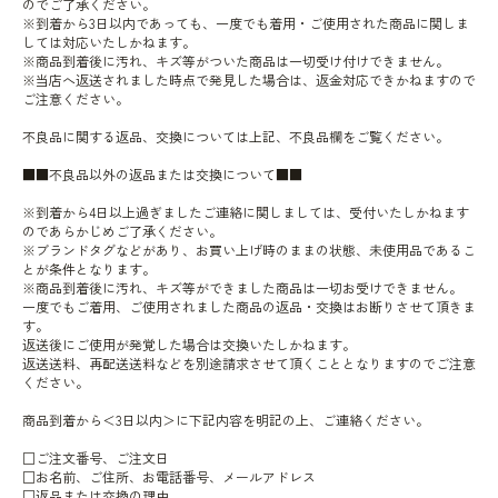
のでご了承ください。
※到着から3日以内であっても、一度でも着用・ご使用された商品に関しま
しては対応いたしかねます。
※商品到着後に汚れ、キズ等がついた商品は一切受け付けできません。
※当店へ返送されました時点で発見した場合は、返金対応できかねますので
ご注意ください。
不良品に関する返品、交換については上記、不良品欄をご覧ください。
■■不良品以外の返品または交換について■■
※到着から4日以上過ぎましたご連絡に関しましては、受付いたしかねます
のであらかじめご了承ください。
※ブランドタグなどがあり、お買い上げ時のままの状態、未使用品であるこ
とが条件となります。
※商品到着後に汚れ、キズ等ができました商品は一切お受けできません。
一度でもご着用、ご使用されました商品の返品・交換はお断りさせて頂きま
す。
返送後にご使用が発覚した場合は交換いたしかねます。
返送送料、再配送送料などを別途請求させて頂くこととなりますのでご注意
ください。
商品到着から＜3日以内＞に下記内容を明記の上、ご連絡ください。
□ご注文番号、ご注文日
□お名前、ご住所、お電話番号、メールアドレス
□返品または交換の理由