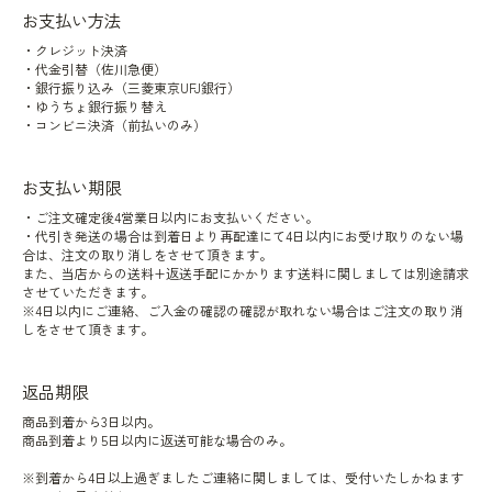
お支払い方法
・クレジット決済
・代金引替（佐川急便）
・銀行振り込み（三菱東京UFJ銀行）
・ゆうちょ銀行振り替え
・コンビニ決済（前払いのみ）
お支払い期限
・ご注文確定後4営業日以内にお支払いください。
・代引き発送の場合は到着日より再配達にて4日以内にお受け取りのない場
合は、注文の取り消しをさせて頂きます。
また、当店からの送料+返送手配にかかります送料に関しましては別途請求
させていただきます。
※4日以内にご連絡、ご入金の確認の確認が取れない場合はご注文の取り消
しをさせて頂きます。
返品期限
商品到着から3日以内。
商品到着より5日以内に返送可能な場合のみ。
※到着から4日以上過ぎましたご連絡に関しましては、受付いたしかねます