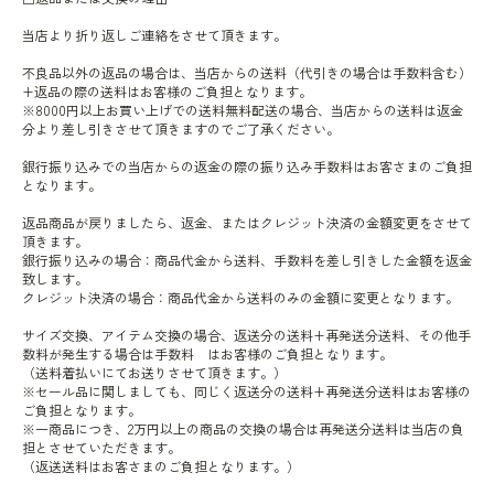
当店より折り返しご連絡をさせて頂きます。
不良品以外の返品の場合は、当店からの送料（代引きの場合は手数料含む）
+返品の際の送料はお客様のご負担となります。
※8000円以上お買い上げでの送料無料配送の場合、当店からの送料は返金
分より差し引きさせて頂きますのでご了承ください。
銀行振り込みでの当店からの返金の際の振り込み手数料はお客さまのご負担
となります。
返品商品が戻りましたら、返金、またはクレジット決済の金額変更をさせて
頂きます。
銀行振り込みの場合：商品代金から送料、手数料を差し引きした金額を返金
致します。
クレジット決済の場合：商品代金から送料のみの金額に変更となります。
サイズ交換、アイテム交換の場合、返送分の送料+再発送分送料、その他手
数料が発生する場合は手数料 はお客様のご負担となります。
（送料着払いにてお送りさせて頂きます。）
※セール品に関しましても、同じく返送分の送料+再発送分送料はお客様の
ご負担となります。
※一商品につき、2万円以上の商品の交換の場合は再発送分送料は当店の負
担とさせていただきます。
（返送送料はお客さまのご負担となります。）