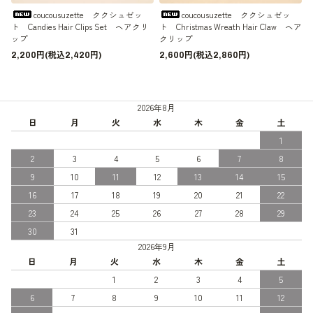
coucousuzette ククシュゼッ
coucousuzette ククシュゼッ
ト Candies Hair Clips Set ヘアクリ
ト Christmas Wreath Hair Claw ヘア
ップ
クリップ
2,200円(税込2,420円)
2,600円(税込2,860円)
2026年8月
日
月
火
水
木
金
土
1
2
3
4
5
6
7
8
9
10
11
12
13
14
15
16
17
18
19
20
21
22
23
24
25
26
27
28
29
30
31
2026年9月
日
月
火
水
木
金
土
1
2
3
4
5
6
7
8
9
10
11
12