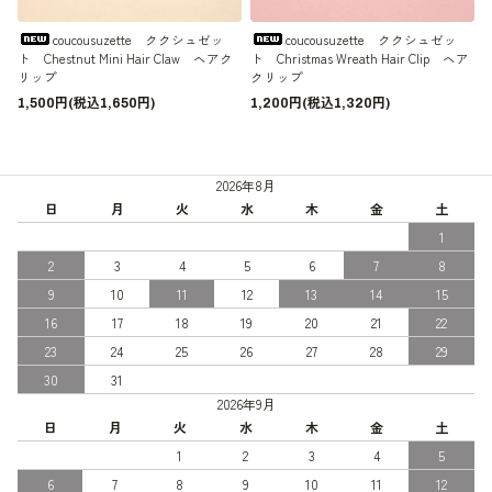
coucousuzette ククシュゼッ
coucousuzette ククシュゼッ
ト Chestnut Mini Hair Claw ヘアク
ト Christmas Wreath Hair Clip ヘア
リップ
クリップ
1,500円(税込1,650円)
1,200円(税込1,320円)
2026年8月
日
月
火
水
木
金
土
1
2
3
4
5
6
7
8
9
10
11
12
13
14
15
16
17
18
19
20
21
22
23
24
25
26
27
28
29
30
31
2026年9月
日
月
火
水
木
金
土
1
2
3
4
5
6
7
8
9
10
11
12