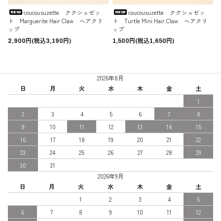
coucousuzette ククシュゼッ
coucousuzette ククシュゼッ
ト Marguerite Hair Claw ヘアクリ
ト Turtle Mini Hair Claw ヘアクリ
ップ
ップ
2,900円(税込3,190円)
1,500円(税込1,650円)
2026年8月
日
月
火
水
木
金
土
1
2
3
4
5
6
7
8
9
10
11
12
13
14
15
16
17
18
19
20
21
22
23
24
25
26
27
28
29
30
31
2026年9月
日
月
火
水
木
金
土
1
2
3
4
5
6
7
8
9
10
11
12