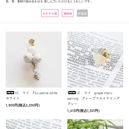
色・形・素材の組み合わせを 楽しんでいただけるとうれしいです。
おすすめ順
価格順
新着順
UI. ウイ Flui pierce white
UI. ウイ grape maru
ホワイト
earring グレープマルイヤリング
グレー
1,900円(税込2,090円)
1,410円(税込1,551円)