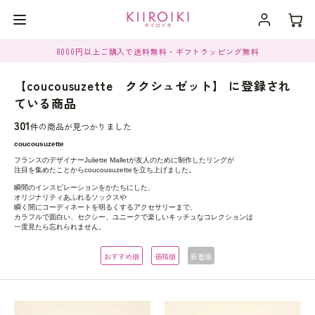
8000円以上ご購入で送料無料・ギフトラッピング無料
【coucousuzette ククシュゼット】 に登録され
ている商品
301
件の商品が見つかりました
coucousuzette
フランスのデザイナーJuliette Malletが友人のために制作したリングが
注目を集めたことからcoucousuzetteを立ち上げました。
瞬間のインスピレーションをかたちにした、
オリジナリティあふれるソックスや
瞬く間にコーディネートを明るくするアクセサリーまで、
カラフルで面白い、セクシー、ユニークで楽しいキッチュなコレクションは
一度見たら忘れられません。
おすすめ順
価格順
新着順