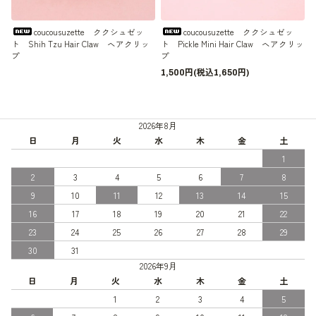
coucousuzette ククシュゼッ
coucousuzette ククシュゼッ
ト Shih Tzu Hair Claw ヘアクリッ
ト Pickle Mini Hair Claw ヘアクリッ
プ
プ
1,500円(税込1,650円)
2026年8月
日
月
火
水
木
金
土
1
2
3
4
5
6
7
8
9
10
11
12
13
14
15
16
17
18
19
20
21
22
23
24
25
26
27
28
29
30
31
2026年9月
日
月
火
水
木
金
土
1
2
3
4
5