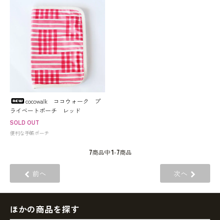
cocowalk ココウォーク プ
ライベートポーチ レッド
SOLD OUT
便利な手帳ポーチ
7
1
7
商品中
-
商品
前へ
次へ
ほかの商品を探す