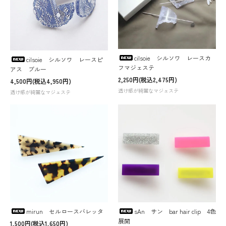
cilsoie シルソワ レースカ
cilsoie シルソワ レースピ
フマジェステ
アス ブルー
2,250円(税込2,475円)
4,500円(税込4,950円)
透け感が綺麗なマジェステ
透け感が綺麗なマジェステ
mirun セルロースバレッタ
sAn サン bar hair clip 4色
展開
1,500円(税込1,650円)