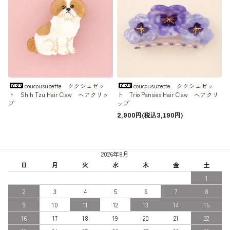
coucousuzette ククシュゼッ
coucousuzette ククシュゼッ
ト Shih Tzu Hair Claw ヘアクリッ
ト Trio Pansies Hair Claw ヘアクリ
プ
ップ
2,900円(税込3,190円)
2026年8月
日
月
火
水
木
金
土
1
2
3
4
5
6
7
8
9
10
11
12
13
14
15
16
17
18
19
20
21
22