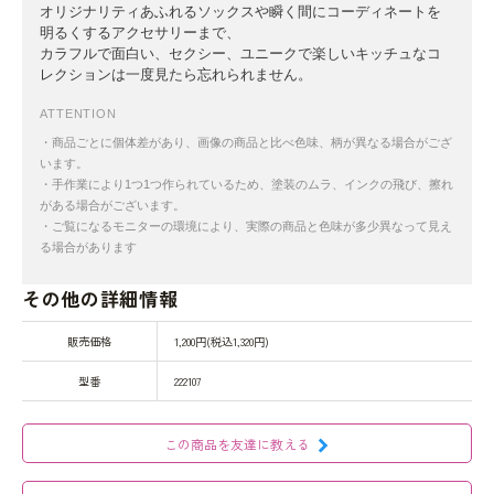
オリジナリティあふれるソックスや瞬く間にコーディネートを
明るくするアクセサリーまで、
カラフルで面白い、セクシー、ユニークで楽しいキッチュなコ
レクションは一度見たら忘れられません。
ATTENTION
・商品ごとに個体差があり、画像の商品と比べ色味、柄が異なる場合がござ
います。
・手作業により1つ1つ作られているため、塗装のムラ、インクの飛び、擦れ
がある場合がございます。
・ご覧になるモニターの環境により、実際の商品と色味が多少異なって見え
る場合があります
その他の詳細情報
販売価格
1,200円(税込1,320円)
型番
222107
この商品を友達に教える