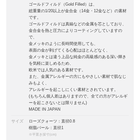
ゴールドフィルド（Gold Filled）は、
総重量の1/20以上が金合金（14金・12金など）の素材
です。
ゴールドフィルドは真鍮などの金属を芯としており、
金合金を熱と圧力によりコーティングしていますの
で、
金メッキのように長時間使用しても、
表面の金が剥げてくる心配はほとんどなく、
金メッキとは違う上品な純金の高級感のある深い輝き
を気軽に楽しめるため、
欧米では人気のある素材です。
また、金属アレルギーの方にもやさしい素材で肌なじ
みもよく、
アレルギーを起こしにくい素材とされています。
(もちろん個人差はありますので、全ての方がアレルギ
ーを起こさないとは限りません)
MADE IN JAPAN
サイズ
ローズクォーツ：直径0.8
樹脂パール：直径1
※平置き採寸(cm)