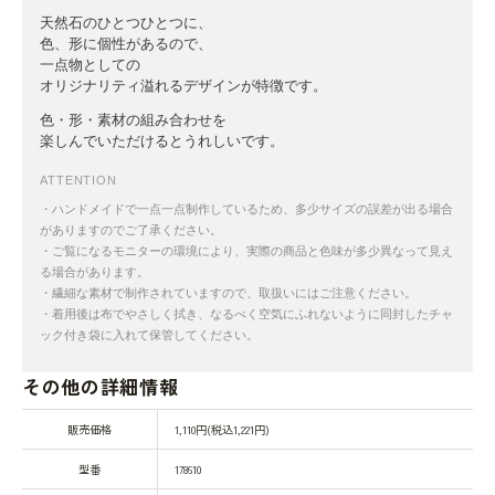
天然石のひとつひとつに、
色、形に個性があるので、
一点物としての
オリジナリティ溢れるデザインが特徴です。
色・形・素材の組み合わせを
楽しんでいただけるとうれしいです。
ATTENTION
・ハンドメイドで一点一点制作しているため、多少サイズの誤差が出る場合
がありますのでご了承ください。
・ご覧になるモニターの環境により、実際の商品と色味が多少異なって見え
る場合があります。
・繊細な素材で制作されていますので、取扱いにはご注意ください。
・着用後は布でやさしく拭き、なるべく空気にふれないように同封したチャ
ック付き袋に入れて保管してください。
その他の詳細情報
販売価格
1,110円(税込1,221円)
型番
178610