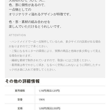
天然石のひとつひとつに、
色、形に個性があるので、
一点物としての
オリジナリティ溢れるデザインが特徴です。
色・形・素材の組み合わせを
楽しんでいただけるとうれしいです。
ATTENTION
・ハンドメイドで一点一点制作しているため、多少サイズの誤差が出る場合
がありますのでご了承ください。
・ご覧になるモニターの環境により、実際の商品と色味が多少異なって見え
る場合があります。
・繊細な素材で制作されていますので、取扱いにはご注意ください。
・着用後は布でやさしく拭き、なるべく空気にふれないように同封したチャ
ック付き袋に入れて保管してください。
その他の詳細情報
販売価格
1,110円(税込1,221円)
型番
178616
定価
1,850円(税込2,035円)