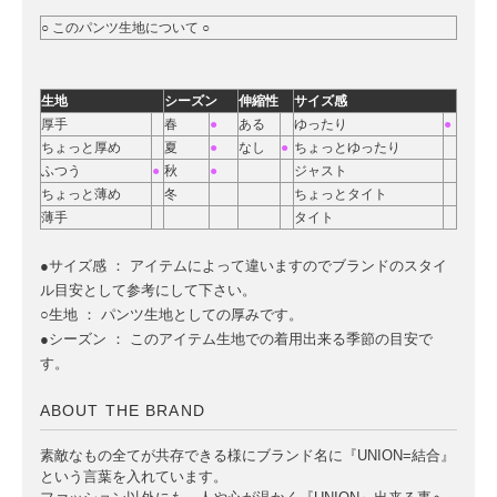
○ このパンツ生地について ○
生地
シーズン
伸縮性
サイズ感
厚手
春
●
ある
ゆったり
●
ちょっと厚め
夏
●
なし
●
ちょっとゆったり
ふつう
●
秋
●
ジャスト
ちょっと薄め
冬
ちょっとタイト
薄手
タイト
●サイズ感 ： アイテムによって違いますのでブランドのスタイ
ル目安として参考にして下さい。
○生地 ： パンツ生地としての厚みです。
●シーズン ： このアイテム生地での着用出来る季節の目安で
す。
ABOUT THE BRAND
素敵なもの全てが共存できる様にブランド名に『UNION=結合』
という言葉を入れています。