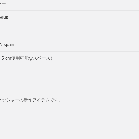
ャー
dult
spain
5 x 35,5 cm使用可能なスペース）
ィッシャーの新作アイテムです。
す