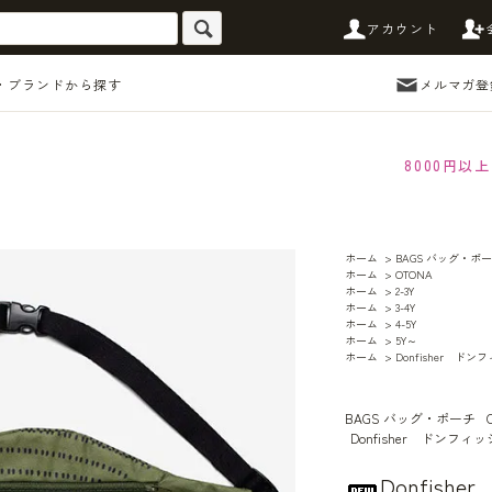
アカウント
・ブランドから探す
メルマガ登
8000円
ホーム
>
BAGS バッグ・ポ
ホーム
>
OTONA
ホーム
>
2-3Y
ホーム
>
3-4Y
ホーム
>
4-5Y
ホーム
>
5Y～
ホーム
>
Donfisher ド
BAGS バッグ・ポーチ
Donfisher ドンフィ
Donfis