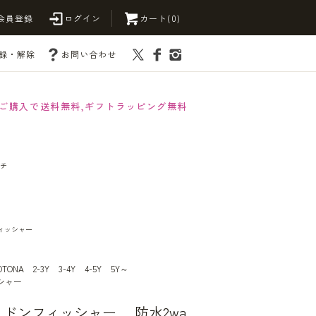
会員登録
ログイン
カート(0)
録・解除
お問い合わせ
以上ご購入で送料無料,ギフトラッピング無料
ーチ
ンフィッシャー
OTONA
2-3Y
3-4Y
4-5Y
5Y～
ッシャー
her ドンフィッシャー 防水2wa