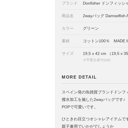
ブランド
Donfisher ドンフィッシ
商品名
2wayバッグ Damselfish A
カラー
グリーン
素材
コットン100％ MADE IN 
サイズ
19,5 x 42 cm （19,
※平置き採寸(cm)
MORE DETAIL
スペイン発の魚雑貨ブランドドンフ
撥水加工を施した2wayバッグです♪
POPで可愛いです。
ひときわ目立つオシャレアイテムで
親子兼用でいかがでしょうか