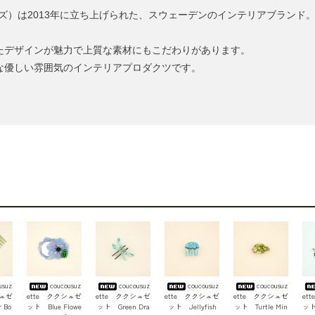
ンドフレンズ）は2013年に立ち上げられた、スウェーデンのインテリアブラ
たデザインが魅力で上質な素材にもこだわりがあります。
な優しい雰囲気のインテリアプロダクツです。
usuz
coucousuz
coucousuz
coucousuz
coucousuz
シュゼ
ette ククシュゼ
ette ククシュゼ
ette ククシュゼ
ette ククシュゼ
et
 Bo
ット Blue Flowe
ット Green Dra
ット Jellyfish
ット Turtle Min
ット 