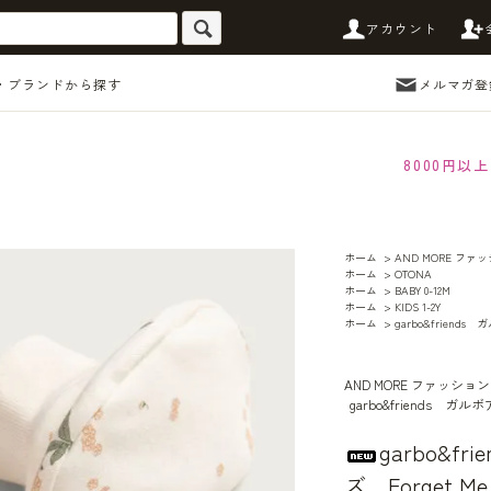
アカウント
・ブランドから探す
メルマガ登
8000円
ホーム
>
AND MORE フ
ホーム
>
OTONA
ホーム
>
BABY 0-12M
ホーム
>
KIDS 1-2Y
ホーム
>
garbo&friend
AND MORE ファッシ
garbo&friends 
garbo&f
ズ Forget M