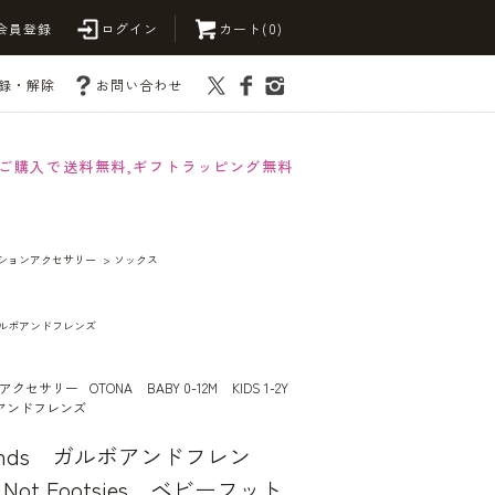
会員登録
ログイン
カート(0)
録・解除
お問い合わせ
以上ご購入で送料無料,ギフトラッピング無料
ァッションアクセサリー
>
ソックス
s ガルボアンドフレンズ
ョンアクセサリー
OTONA
BABY 0-12M
KIDS 1-2Y
ガルボアンドフレンズ
riends ガルボアンドフレン
e Not Footsies ベビーフット