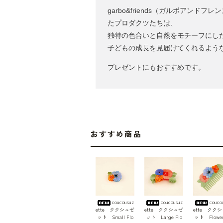
garbo&friends（ガルボア
たプロダクツたちは、
独特の色合いと自然をモチーフにし
子どもの成長を見届けてくれるよう
プレゼントにもおすすめです。
おすすめ商品
coucousuz
coucousuz
couco
ette ククシュゼ
ette ククシュゼ
ette クク
ット Small Flo
ット Large Flo
ット Flower