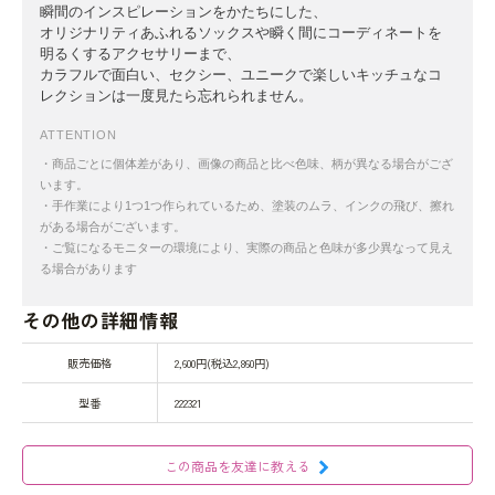
瞬間のインスピレーションをかたちにした、
オリジナリティあふれるソックスや瞬く間にコーディネートを
明るくするアクセサリーまで、
カラフルで面白い、セクシー、ユニークで楽しいキッチュなコ
レクションは一度見たら忘れられません。
ATTENTION
・商品ごとに個体差があり、画像の商品と比べ色味、柄が異なる場合がござ
います。
・手作業により1つ1つ作られているため、塗装のムラ、インクの飛び、擦れ
がある場合がございます。
・ご覧になるモニターの環境により、実際の商品と色味が多少異なって見え
る場合があります
その他の詳細情報
販売価格
2,600円(税込2,860円)
型番
222321
この商品を友達に教える