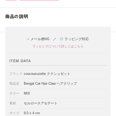
商品の説明
×
メール便NG ／
◎
ラッピング対応
ラッピングについて詳しくはこちら
ITEM DATA
ブランド
coucousuzette ククシュゼット
商品名
Bengal Cat Hair Claw ヘアクリップ
カラー
MIX
素材
セルロースアセテート
サイズ
9.5 x 4 cm