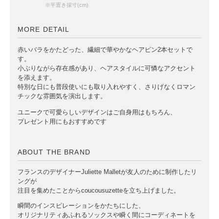
※平置き採寸(cm)
MORE DETAIL
赤いバラをかたどった、繊細で華やかなヘアピン2本セットで
す。
小ぶりながら存在感があり、ヘアスタイルに可憐なアクセント
を添えます。
特別な日にも普段使いにも取り入れやすく、さりげなくロマン
チックな雰囲気を演出します。
ユニークで可愛らしいデザインはご自身用はもちろん、
プレゼント用にもおすすめです
ABOUT THE BRAND
フランスのデザイナーJuliette Malletが友人のために制作したリ
ングが
注目を集めたことからcoucousuzetteを立ち上げました。
瞬間のインスピレーションをかたちにした、
オリジナリティあふれるソックスや瞬く間にコーディネートを