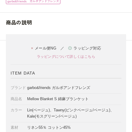
garbo&friends ガルボアンドフレンズ
商品の説明
×
メール便NG ／
◎
ラッピング対応
ラッピングについて詳しくはこちら
ITEM DATA
ブランド
garbo&friends ガルボアンドフレンズ
商品名
Mellow Blanket S 綿麻ブランケット
カラー
Lin(ベージュ)、Tawny(ピンクベージュ/ベージュ)、
Kale(モスグリーン/ベージュ)
素材
リネン55％ コットン45%