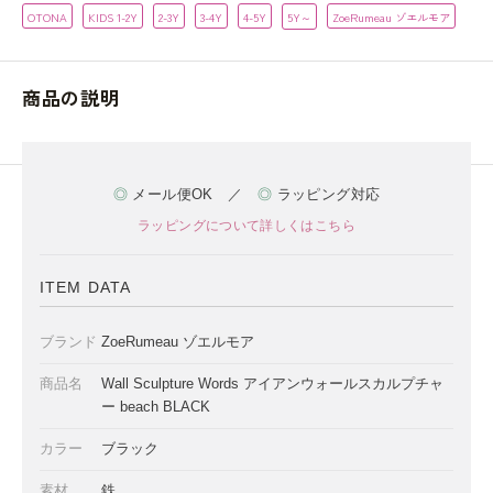
OTONA
KIDS 1-2Y
2-3Y
3-4Y
4-5Y
5Y～
ZoeRumeau ゾエルモア
商品の説明
◎
メール便OK ／
◎
ラッピング対応
ラッピングについて詳しくはこちら
ITEM DATA
ブランド
ZoeRumeau ゾエルモア
商品名
Wall Sculpture Words アイアンウォールスカルプチャ
ー beach BLACK
カラー
ブラック
素材
鉄