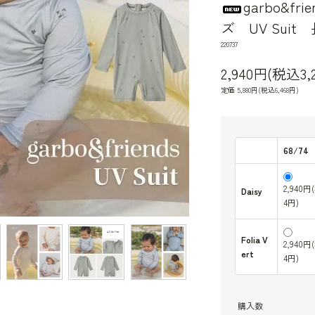
garbo&f
ズ UV Sui
220737
2,940円(税込3,
定価 5,880円(税込6,468円)
68/74
2,940円
Daisy
4円)
Folia V
2,940円
ert
4円)
購入数