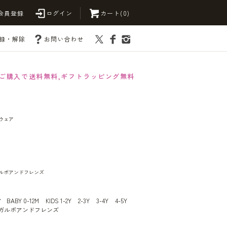
会員登録
ログイン
カート(0)
録・解除
お問い合わせ
以上ご購入で送料無料,ギフトラッピング無料
ムウェア
s ガルボアンドフレンズ
ア
BABY 0-12M
KIDS 1-2Y
2-3Y
3-4Y
4-5Y
nds ガルボアンドフレンズ