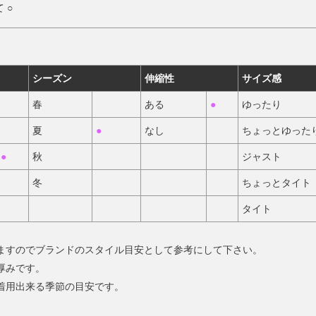
 ○
シーズン
伸縮性
サイズ感
春
ある
●
ゆったり
夏
●
なし
ちょっとゆった
●
秋
ジャスト
冬
ちょっとタイト
タイト
いますのでブランドのスタイル目安として参考にして下さい。
厚みです。
の着用出来る季節の目安です。