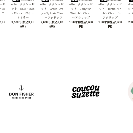
シュゼ
ette ククシュゼ
ette ククシュゼ
ette ククシュゼ
ette ククシュゼ
et
 Bo
ット Blue Flowe
ット Green Dra
ット Jellyfish
ット Turtle Min
ット 
b コ
r Mirror ポケッ
gonfly Hair Claw
Mini Hair Claw
i Hair Claw ヘ
sh
トミラー
ヘアクリップ
ヘアクリップ
アクリップ
,86
3,500円(税込3,85
2,600円(税込2,86
1,500円(税込1,650
1,500円(税込1,650
2,
0円)
0円)
円)
円)