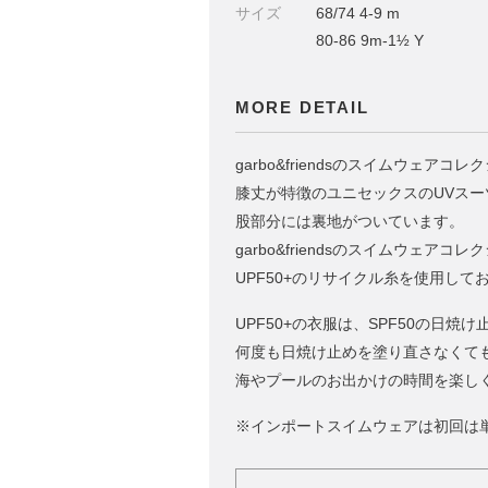
サイズ
68/74 4-9 m
80-86 9m-1½ Y
MORE DETAIL
garbo&friendsのスイムウェアコ
膝丈が特徴のユニセックスのUVスー
股部分には裏地がついています。
garbo&friendsのスイムウェアコ
UPF50+のリサイクル糸を使用して
UPF50+の衣服は、SPF50の日
何度も日焼け止めを塗り直さなくて
海やプールのお出かけの時間を楽し
※インポートスイムウェアは初回は