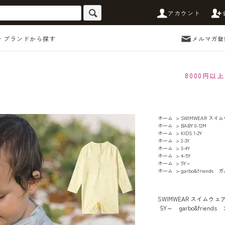
アカウント
・ブランドから探す
メルマガ登
8000円
ホーム
>
SWIMWEAR スイ
ホーム
>
BABY 0-12M
ホーム
>
KIDS 1-2Y
ホーム
>
2-3Y
ホーム
>
3-4Y
ホーム
>
4-5Y
ホーム
>
5Y～
ホーム
>
garbo&friend
SWIMWEAR スイムウェ
5Y～
garbo&frie