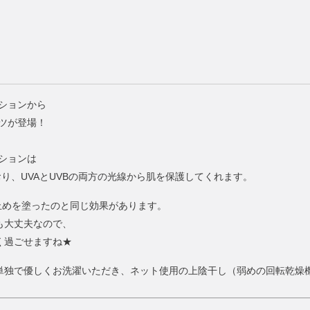
レクションから
ツが登場！
レクションは
おり、UVAとUVBの両方の光線から肌を保護してくれます。
焼け止めを塗ったのと同じ効果があります。
も大丈夫なので、
く過ごせますね★
単独で優しくお洗濯いただき、ネット使用の上陰干し（弱めの回転乾燥